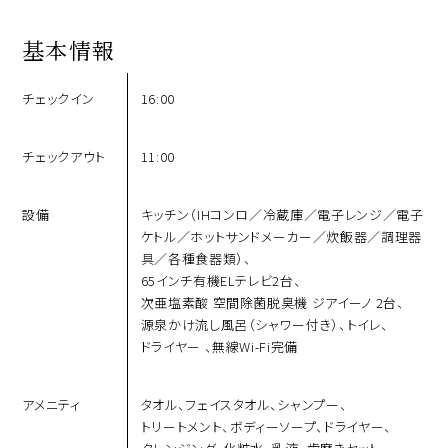
基本情報
チェックイン
16:00
チェックアウト
11:00
設備
キッチン（IHコンロ／冷蔵庫／電子レンジ／電子
ケトル／ホットサンドメーカー／炊飯器／調理器
具／各種⾷器類）、
65インチ有機ELテレビ2台、
次亜塩素酸 空間除菌脱臭機 ジアイーノ 2台、
源泉かけ流し風呂（シャワー付き）、
トイレ、
ドライヤー 、
無線Wi-Fi完備
アメニティ
タオル、
フェイスタオル、
シャンプー、
トリートメント、
ボディーソープ、
ドライヤー、