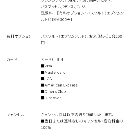
クレンジング、
化粧⽔、
乳液、
⻭磨きセット、
バスマット、
ボディスポンジ、
洗顔料 ［有料オプション：バスソルト（エプソムソ
ルト）1回分300円］
有料オプション
バスソルト（エプソムソルト）、お⽶（精⽶）1合200
円
カード
カード利⽤可
Visa
Mastercard
JCB
American Express
Diners Club
Discover
キャンセル
キャンセル料は以下の通り頂戴いたします。
当⽇または連絡なしのキャンセル：宿泊料⾦の
100%