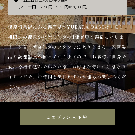
［29,800円 + 5150円 + 5150円=40,100円］
湯原温泉街にある湯原基地YUBARA BASEは⼀⽇1
組限定の源泉かけ流し付きの1棟貸切の湯宿になりま
す。⼣⾷・朝⾷付きのプランではありません。家電製
品や調理器具が揃っておりますので、お客様ご⾃⾝で
⾷材を持ち込んでいただき、お好きな時にお好きなタ
イミングで、お時間を気にせずお料理もお楽しみくだ
さい。
このプランを予約