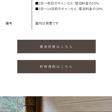
2⽇～前⽇のキャンセル：宿泊料⾦の50%
3⽇～14⽇前のキャンセル：宿泊料⾦の30%
備考
室内は禁煙です
宿泊約款はこちら
利用規則はこちら