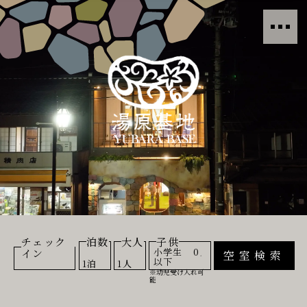
チェック
泊数
大人
子供
小学生
イン
以下