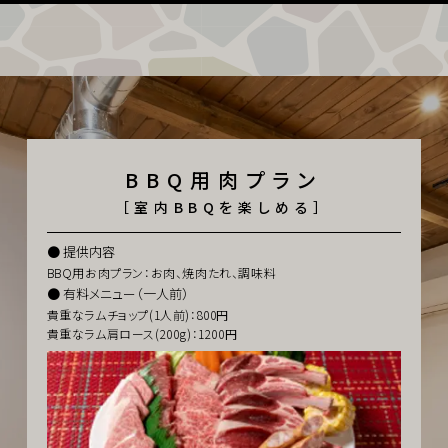
BBQ⽤⾁プラン
［室内BBQを楽しめる］
提供内容
BBQ⽤お⾁プラン：お⾁、焼肉たれ、調味料
有料メニュー（⼀⼈前）
貴重なラムチョップ(1人前)：800円
貴重なラム肩ロース(200g)：1200円